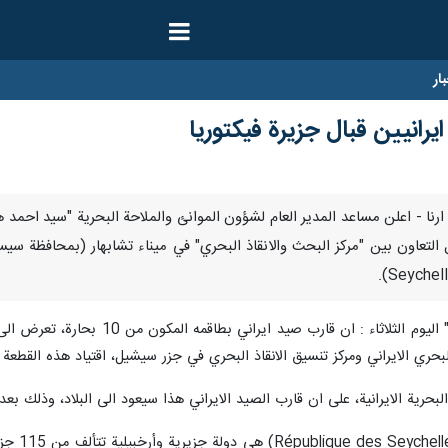
ار
 التعاون بين "مركز البحث والانقاذ البحري" في ميناء تشابهار (بمحافظة سي
واوضح هاشمي في تصريح لمراسل "ارنا
البحري الايراني ومركز تنسيق الانقاذ البحري في جزر سيشيل، اقتياد هذه القطعة 
بحرية الايرانية، على ان قارب الصيد الايراني هذا سيعود الى البلاد، وذلك بعد ا
علما ان 