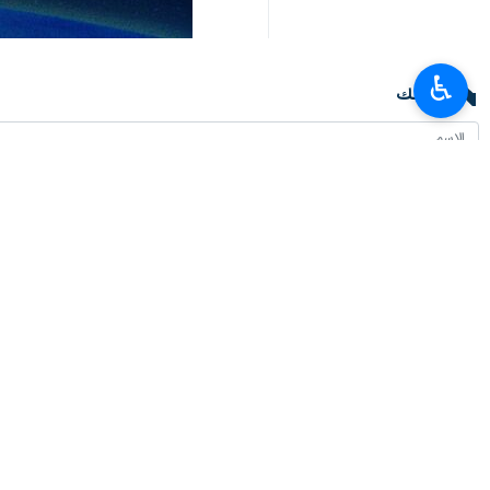
♿︎
تعليقك
أحدث الأخبار
محافظ البنك المركزي الايراني: تصريحات وزير الخزانة الأمريكي بشأن الاقتصاد ال
٢٠٢٦-٠٨-٠٧ ٢٣:٣٢