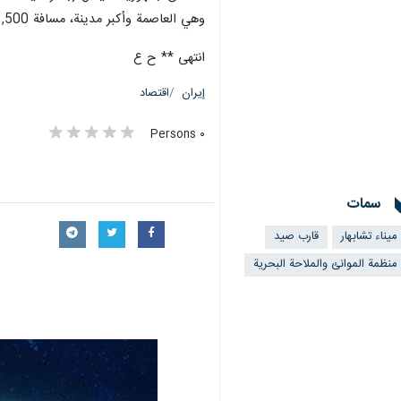
وهي العاصمة وأكبر مدينة، مسافة 1,500 كيلومتر (800 ميل بحري) شرق البر الرئيسي لإفريقيا.
انتهى ** ح ع
إيران
اقتصاد
٠ Persons
سمات
ميناء تشابهار
قارب صيد
منظمة الموانئ والملاحة البحرية