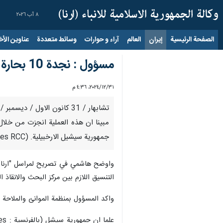
٨ آب ٢٠٢٦
الصفحة الرئيسية
إيران
العالم
آراء و حوارات
وسائط متعددة
عناوين الأخب
مسؤول : نجدة 10 بحارة ايرانيين قبال جزيرة فيكتوريا
٣١‏/١٢‏/٢٠٢٤، ٤:٣٦ م
مبينا ان هذه العملية انجزت من خلال
جمهورية سيشيل الارخبيلية. (Seychelles RCC).
التنسيق اللازم بين مركز البحث والانقاذ 
واكد المسؤول بمنظمة الموانئ والملاحة ال