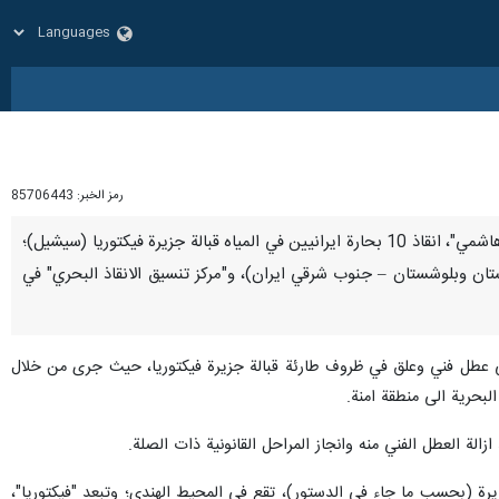
رمز الخبر:
85706443
تشابهار / 31 كانون الاول / ديسمبر / ارنا - اعلن مساعد المدير العام لشؤون الموانئ والملاحة البحرية "سيد احمد هاشمي"، انقاذ 10 بحارة ايرانيين في المياه قبالة جزيرة فيكتوريا (سيشيل)؛
ستان وبلوشستان – جنوب شرقي ايران)، و"مركز تنسيق الانقاذ البحري" في
" اليوم الثلاثاء : ان قارب صيد ايراني بطاقمه المكون من 10 بحارة، تعرض الى عطل فني وعلق في ظروف طارئة قبالة جزيرة فيكتوريا، حيث جرى من خلال
البحرية الى منطقة امنة.
زالة العطل الفني منه وانجاز المراحل القانونية ذات الصلة.
جمهورية سيشل (بالفرنسية : République des Seychelles) هي دولة جزيرية وأرخبيلية تتألف من 115 جزيرة (بحسب ما جاء في الدستور)، تقع في المحيط الهندي؛ وتبعد "فيكتوريا"،