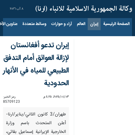
٨ آب ٢٠٢٦
الصفحة الرئيسية
إيران
العالم
آراء و حوارات
وسائط متعددة
عناوين الأخب
إیران تدعو أفغانستان
لإزالة العوائق أمام التدفق
الطبيعي للمياه في الأنهار
الحدودية
٠٣‏/٠١‏/٢٠٢٥، ٤:٢٥ م
رمز الخبر:
85709123
طهران/3 کانون الثاني/ینایر/ارنا-
أعلن المتحدث باسم وزارة
الخارجية الإیرانیة إسماعيل بقائي،