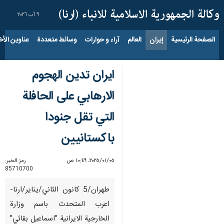
٩ آب ٢٠٢٦
الصفحة الرئيسية
إيران
العالم
آراء و حوارات
وسائط متعددة
عناوين الأخب
ايران تدين الهجوم
الارهابي على الحافلة
التي تقل جنودا
باكستانيين
٠٥‏/٠١‏/٢٠٢٥، ١٠:٤٩ ص
رمز الخبر:
85710700
طهران/5 كانون الثاني/يناير/ارنا-
اعرب المتحدث باسم وزارة
الخارجية الايرانية "اسماعيل بقائي"