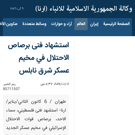
٩ آب ٢٠٢٦
الصفحة الرئيسية
إيران
العالم
آراء و حوارات
وسائط متعددة
عناوين الأخب
استشهاد فتى برصاص
الاحتلال في مخيم
عسكر شرق نابلس
٠٦‏/٠١‏/٢٠٢٥، ٥:٣٧ ص
رمز الخبر:
85711507
طهران / 6 كانون الثاني/يناير/
ارنا- استشهد فتى فلسطيني، مساء
الاحد، برصاص قوات الاحتلال
الإسرائيلي في مخيم عسكر الجديد