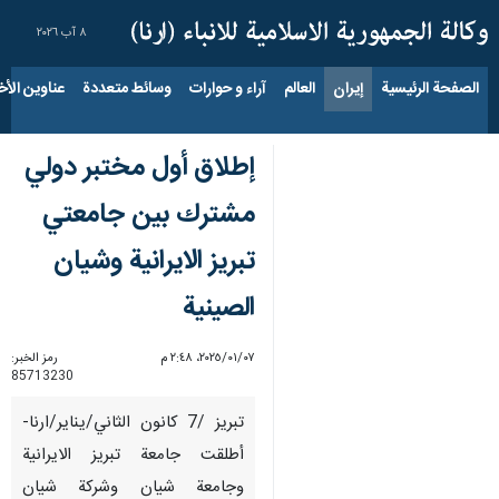
٨ آب ٢٠٢٦
الصفحة الرئيسية
إيران
العالم
آراء و حوارات
وسائط متعددة
عناوين الأخب
إطلاق أول مختبر دولي
مشترك بين جامعتي
تبريز الايرانية وشيان
الصينية
٠٧‏/٠١‏/٢٠٢٥، ٢:٤٨ م
رمز الخبر:
85713230
تبريز /7 كانون الثاني/يناير/ارنا-
أطلقت جامعة تبريز الايرانية
وجامعة شيان وشركة شيان