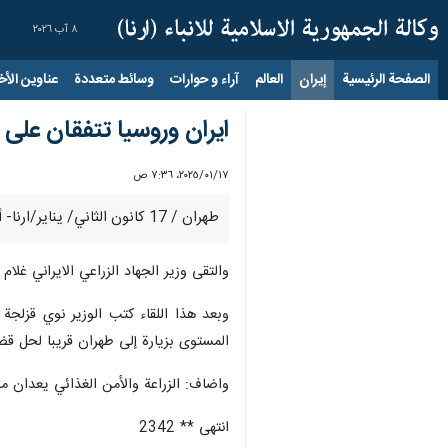
٨ آب ٢٠٢٦
الصفحة الرئيسية
إيران
العالم
آراء و حوارات
وسائط متعددة
عناوين الأخب
ايران وروسيا تتفقان على 
١٧‏/٠١‏/٢٠٢٥، ٧:٣٦ ص
طهران / 17 كانون الثاني/ يناير/ارنا- أعلن وزير الجهاد الزراعي الايراني غلام رضا نوري قزلجة، عن الاتفاق بين إيران وروسيا على تشكيل لجنة مشتركة للتعاون الزراعي بين البلدين.
والتقى وزير الجهاد الزراعي الايراني غل
وبعد هذا اللقاء كتب الوزير نوي قزلجة
المستوى بزيارة إلى طهران قريبا لحل قض
واضاف: الزراعة والأمن الغذائي يعدان من
انتهى ** 2342