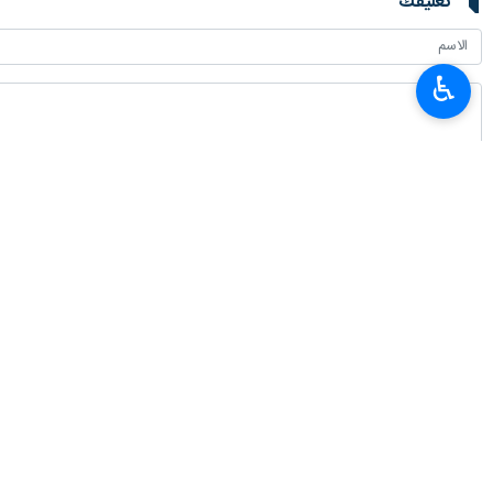
تعليقك
♿︎
أحدث الأخبار
محافظ البنك المركزي الايراني: تصريحات وزير الخزانة الأمريكي بشأن الاقتصاد ال
٢٠٢٦-٠٨-٠٧ ٢٣:٣٢
القوات المسلحة اليمنية تستهدف تحشدات سعودية بـ"صحن الجن" في مأرب
٢٠٢٦-٠٨-٠٧ ٢٣:٢٦