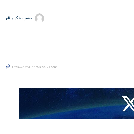
جعفر مشکین فام