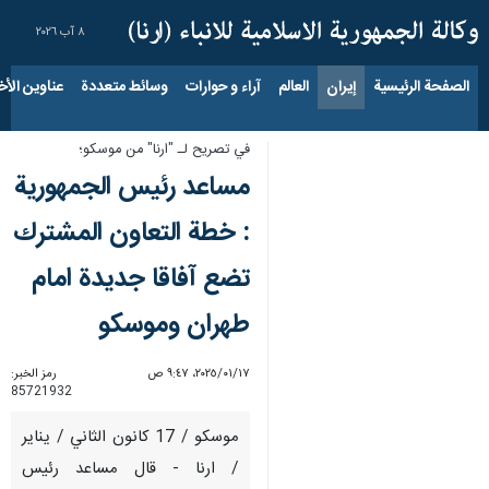
٨ آب ٢٠٢٦
الصفحة الرئيسية
إيران
العالم
آراء و حوارات
وسائط متعددة
عناوين الأخب
في تصريح لـ "ارنا" من موسكو؛
مساعد رئيس الجمهورية
: خطة التعاون المشترك
تضع آفاقا جديدة امام
طهران وموسكو
١٧‏/٠١‏/٢٠٢٥، ٩:٤٧ ص
رمز الخبر:
85721932
موسكو / 17 كانون الثاني / يناير
/ ارنا - قال مساعد رئيس