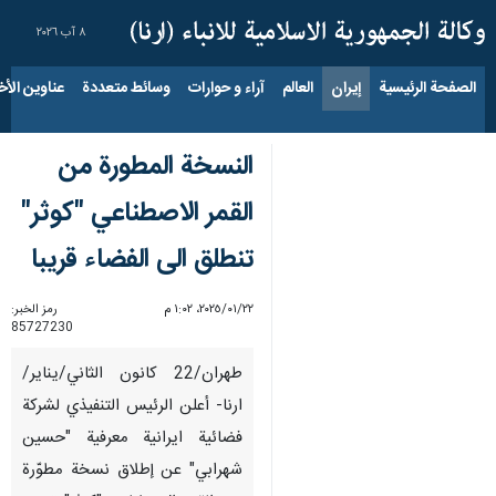
٨ آب ٢٠٢٦
الصفحة الرئيسية
إيران
العالم
آراء و حوارات
وسائط متعددة
عناوين الأخب
النسخة المطورة من
القمر الاصطناعي "كوثر"
تنطلق الى الفضاء قريبا
٢٢‏/٠١‏/٢٠٢٥، ١:٠٢ م
رمز الخبر:
85727230
طهران/22 كانون الثاني/يناير/
ارنا- أعلن الرئيس التنفيذي لشركة
فضائية ايرانية معرفية "حسين
شهرابي" عن إطلاق نسخة مطوّرة