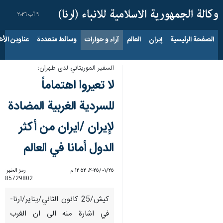
٩ آب ٢٠٢٦
الصفحة الرئيسية
إيران
العالم
آراء و حوارات
وسائط متعددة
عناوين الأخب
السفير الموريتاني لدى طهران؛
لا تعيروا اهتماماً
للسردية الغربية المضادة
لإيران /ايران من أكثر
الدول أمانا في العالم
٢٥‏/٠١‏/٢٠٢٥، ١٢:٥٢ م
رمز الخبر:
85729802
كيش/25 كانون الثاني/يناير/ارنا-
في اشارة منه الى ان الغرب