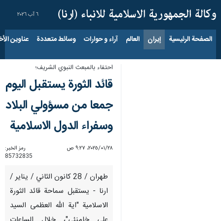
٦ آب ٢٠٢٦
الصفحة الرئيسية
إيران
العالم
آراء و حوارات
وسائط متعددة
عناوين الأخب
احتفاء بالمبعث النبوي الشريف؛
قائد الثورة يستقبل اليوم
جمعا من مسؤولي البلاد
وسفراء الدول الاسلامية
٢٨‏/٠١‏/٢٠٢٥، ٩:٢٧ ص
رمز الخبر:
85732835
طهران / 28 كانون الثاني / يناير /
ارنا - يستقبل سماحة قائد الثورة
الاسلامية "اية الله العظمى السيد
علي خامنئي"، خلال الساعات