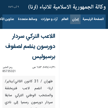
٩ آب ٢٠٢٦
الصفحة الرئيسية
إيران
العالم
آراء و حوارات
وسائط متعددة
عناوين الأخب
اللاعب التركي سردار
دورسون ينضم لصفوف
برسبوليس
٣١‏/٠١‏/٢٠٢٥، ٦:٥٣ ص
رمز الخبر:
85735321
طهران / 31 كانون الثاني/يناير/
ارنا- انضم لاعب فنربخشة
والمنتخب الوطني التركي سابقا
سردار دورسون رسميا إلى نادي