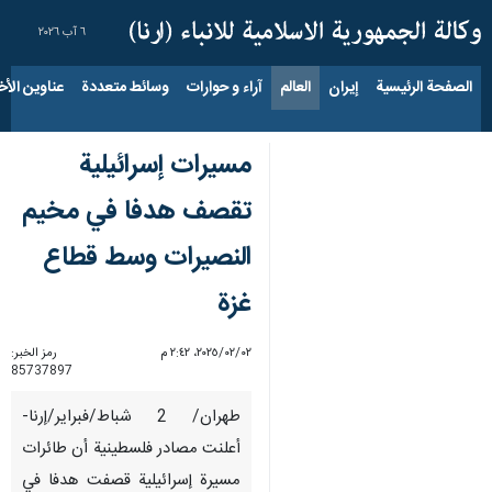
٦ آب ٢٠٢٦
الصفحة الرئيسية
إيران
العالم
آراء و حوارات
وسائط متعددة
عناوين الأخب
مسيرات إسرائيلية
تقصف هدفا في مخيم
النصيرات وسط قطاع
غزة
٠٢‏/٠٢‏/٢٠٢٥، ٢:٤٢ م
رمز الخبر:
85737897
طهران/ 2 شباط/فبراير/إرنا-
أعلنت مصادر فلسطينية أن طائرات
مسيرة إسرائيلية قصفت هدفا في