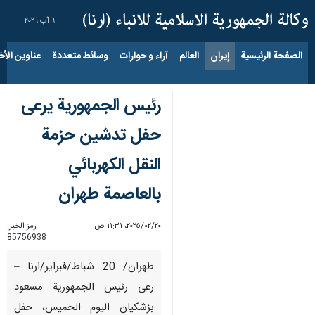
٦ آب ٢٠٢٦
الصفحة الرئيسية
إيران
العالم
آراء و حوارات
وسائط متعددة
عناوين الأخب
رئيس الجمهورية يرعى
حفل تدشين حزمة
النقل الكهربائي
بالعاصمة طهران
٢٠‏/٠٢‏/٢٠٢٥، ١١:٣١ ص
رمز الخبر:
85756938
طهران/ 20 شباط/فبراير/ارنا –
رعى رئيس الجمهورية مسعود
بزشكيان اليوم الخميس، حفل