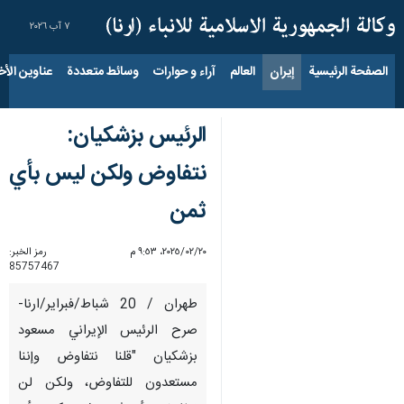
٧ آب ٢٠٢٦
الصفحة الرئيسية
إيران
العالم
آراء و حوارات
وسائط متعددة
عناوين الأخب
الرئيس بزشكيان:
نتفاوض ولكن ليس بأي
ثمن
٢٠‏/٠٢‏/٢٠٢٥، ٩:٥٣ م
رمز الخبر:
85757467
طهران / 20 شباط/فبراير/ارنا-
صرح الرئيس الإيراني مسعود
بزشكيان "قلنا نتفاوض وإننا
مستعدون للتفاوض، ولكن لن