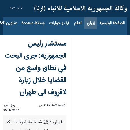
٧ آب ٢٠٢٦
الصفحة الرئيسية
إيران
العالم
آراء و حوارات
وسائط متعددة
عناوين الأخب
مستشار رئيس
الجمهورية: جرى البحث
في نطاق واسع من
القضايا خلال زيارة
لافروف الى طهران
٢٦‏/٠٢‏/٢٠٢٥، ٣:٢٨ ص
رمز الخبر:
85762527
طهران / 26 شباط/فبراير/ارنا- اكد