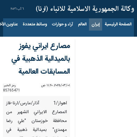
٦ آب ٢٠٢٦
الصفحة الرئيسية
إيران
العالم
آراء و حوارات
وسائط متعددة
عناوين الأخب
مصارع ايراني يفوز
بالميدالية الذهبية في
المسابقات العالمية
٠١‏/٠٣‏/٢٠٢٥، ١١:٢٠ ص
رمز الخبر:
85765471
اهواز/1 آذار/مارس/ارنا-فاز
المصارع الايراني الشهير من
محافظة خوزستان "علي رضا
مهمدي" بميدالية ذهبية في