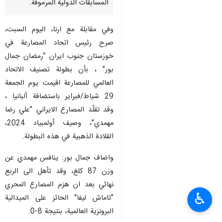
المسابقات الدولية المرموقة.
وفي مقابلة مع ارنا، اليوم السبت،
صرح رئيس اتحاد المصارعة في
خوزستان جنوب ايران "رمضان جمال
بور" ، بأن بطولة تصنيف الاتحاد
العالمي للمصارعة اقیمت يوم الجمعة
29 شياط/فبراير باستضافة ألبانيا ،
وقد تقلّد المصارع الايراني "علي رضا
مهمدي"، وصيف أولمبياد 2024،
القلادة الذهبية في هذه البطولة.
واضاف جمال بور: ينافس مهمدي عن
وزن 87 كلغ، وقد تأهل الى الربع
نهائي بعد ان هزم المصارع المحري
♿︎
"تاماش ليفا" الحائز على الميدالية
البرونزية العالمية، بنتيجة 8-0.