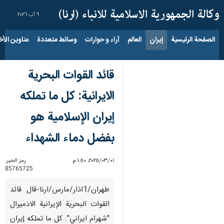
٩ آب ٢٠٢٦
الصفحة الرئيسية
إيران
العالم
آراء و حوارات
وسائط متعددة
عناوين الأخب
قائد القوات البحرية
الايرانية: كل ما تملكه
إيران الإسلامية هو
بفضل دماء الشهداء
٠١‏/٠٣‏/٢٠٢٥، ١:٥٠ م
رمز الخبر:
85765725
طهران/1اذار/مارس/ارنا-قال قائد
القوات البحرية الإيرانية الادميرال
"شهرام ايراني": كل ما تملكه إيران