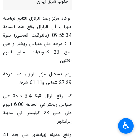
طهران/ 3 اذار/مارس/ارنا-ضرب
زلزال بقوة 5.1 علي مقياس ريختر
فجر اليوم الاثنين مدينة ايرانشهر
في محافظة سيستان و بلوجستان
جنوب شرق ایران.
وافاد مركز رصد الزلازل التابع لجامعة
طهران، أن الزلزال وقع عند الساعة
09:55:34 (بالتوقیت المحلي) بقوة
5.1 درجة على مقياس ريختر و علی
عمق 28 كيلومترات صباح الیوم
الاثنین.
وتم تسجيل مركز الزلزال عند درجة
♿︎
27.29 شمالي و61.11 شرقا.