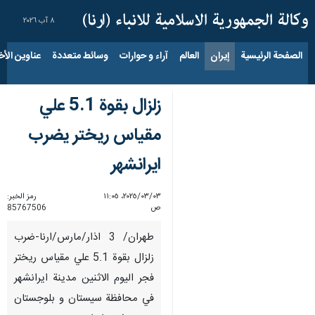
٨ آب ٢٠٢٦
الصفحة الرئيسية
إيران
العالم
آراء و حوارات
وسائط متعددة
عناوين الأخب
زلزال بقوة 5.1 علي
مقياس ريختر يضرب
ایرانشهر
٠٣‏/٠٣‏/٢٠٢٥، ١١:٠٥
رمز الخبر:
ص
85767506