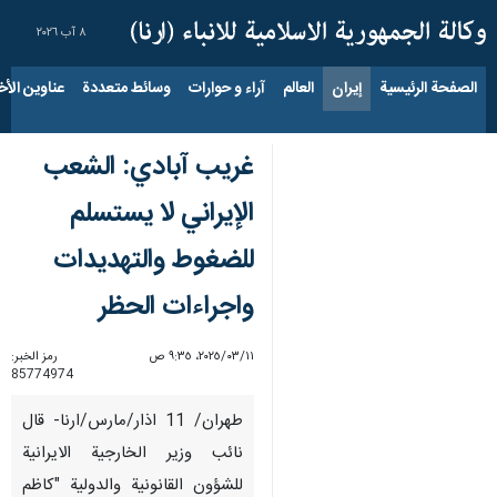
٨ آب ٢٠٢٦
الصفحة الرئيسية
إيران
العالم
آراء و حوارات
وسائط متعددة
عناوين الأخب
غريب آبادي: الشعب
الإيراني لا يستسلم
للضغوط والتهديدات
واجراءات الحظر
١١‏/٠٣‏/٢٠٢٥، ٩:٣٥ ص
رمز الخبر:
85774974
طهران/ 11 اذار/مارس/ارنا- قال
نائب وزير الخارجية الايرانية
للشؤون القانونية والدولية "كاظم