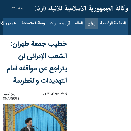
٨ آب ٢٠٢٦
الصفحة الرئيسية
إيران
العالم
آراء و حوارات
وسائط متعددة
عناوين الأخب
خطیب جمعة طهران:
الشعب الإيراني لن
يتراجع عن مواقفه أمام
التهديدات والغطرسة
١٤‏/٠٣‏/٢٠٢٥، ٢:٢٦ م
رمز الخبر:
85778098