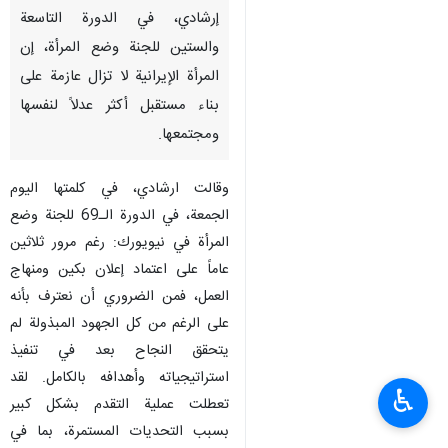
إرشادي، في الدورة التاسعة
والستين للجنة وضع المرأة، إن
المرأة الإيرانية لا تزال عازمة على
بناء مستقبل أكثر عدلاً لنفسها
ومجتمعها.
وقالت ارشادي، في كلمتها اليوم
الجمعة، في الدورة الـ69 للجنة وضع
المرأة في نيويورك: رغم مرور ثلاثين
عاماً على اعتماد إعلان بكين ومنهاج
العمل، فمن الضروري أن نعترف بأنه
على الرغم من كل الجهود المبذولة لم
يتحقق النجاح بعد في تنفيذ
استراتيجياته وأهدافه بالكامل. لقد
♿︎
تعطلت عملية التقدم بشكل كبير
بسبب التحديات المستمرة، بما في