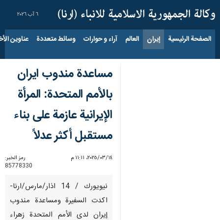
٦ آب ٢٠٢٦
الصفحة الرئيسية
إيران
العالم
آراء و حوارات
وسائط متعددة
عناوين الأخب
مساعدة مندوب ايران
بالأمم المتحدة: المرأة
الإيرانية عازمة على بناء
مستقبل أكثر عدلاً
١٤‏/٠٣‏/٢٠٢٥، ١١:١١ م
رمز الخبر:
85778330
نيويورك / 14 اذار/مارس/ارنا-
اكدت السفيرة ومساعدة مندوب
إيران لدى الأمم المتحدة زهراء