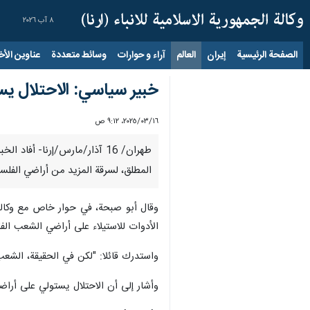
٨ آب ٢٠٢٦
الصفحة الرئيسية
إيران
العالم
آراء و حوارات
وسائط متعددة
عناوين الأخب
خبير سياسي: الاحتلال يس
١٦‏/٠٣‏/٢٠٢٥، ٩:١٢ ص
طهران/ 16 آذار/مارس/إرنا- 
المطلق، لسرقة المزيد من أراضي الفلسط
وقال أبو صبحة، في حوار خاص مع وكالة "ش
الأدوات للاستيلاء على أراضي الشعب الف
واستدرك قائلا: "لكن في الحقيقة، الشع
وأشار إلى أن الاحتلال يستولي على أراضي 