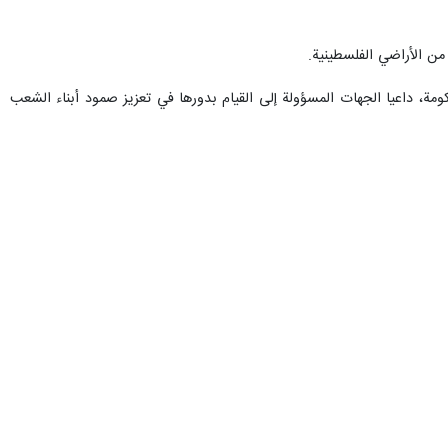
من الأراضي الفلسطينية.
مة، داعيا الجهات المسؤولة إلى القيام بدورها في تعزيز صمود أبناء الشعب
وللاحتلال.
لتحقيق أهدافه في الحرية والتحرر.
دعا إلى تعزيز الإسناد الشعبي للسكان القاطنين في المناطق "ج"، عبر تنظيم
ي هذه المعركة.
لیلا شعبان پورسوخته کوهی