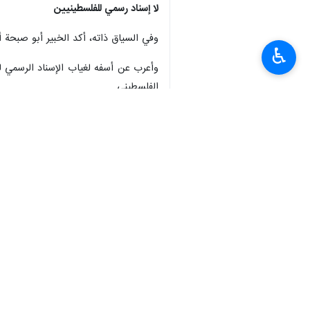
لا إسناد رسمي للفلسطينيين
وفي السياق ذاته، أكد الخبير أبو صبحة أ
♿︎
وأعرب عن أسفه لغياب الإسناد الرسمي لل
الفلسطيني.
كما حذر من أن عدم دعم وإسناد السكان،
وشدد على ضرورة تحقيق الوحدة الوطنية،
وفي ختام حديثه، حث أبو صبحة وسائل الإ
الرحلات المدرسية والزيارات الدورية، و
انتهى**3276
العالم
محور المقاومة