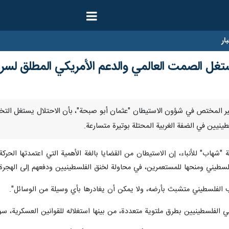
ار
تغل الصمت العالمي والدعم الأمريكي المطلق لسر
أفاد الخبير المختص في شؤون الاستيطان "عثمان أبو صبحة"، بأن الاحتلال يستغل 
ينيين في الضفة الغربية المحتلة بوتيرة متسارعة.
هاب" للأنباء، إن الاستيطان من القضايا بالغة الأهمية التي اعتمدتها الحركة 
لسطيني ومنحها للمستعمرين، في محاولة لخنق الفلسطينيين ودفعهم إلى الهجرة
ب الفلسطيني متشبث بأرضه، ولا يمكن أن يغادرها بأي وسيلة من الوسائل".
الفلسطينيين بطرق ملتوية متعددة، من بينها استغلاله للقوانين العسكرية، سواء ا