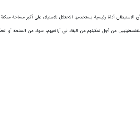
ن الاستيطان أداة رئيسية يستخدمها الاحتلال للاستيلاء على أكبر مساحة ممكنة 
فلسطينيين من أجل تمكينهم من البقاء في أراضيهم، سواء من السلطة أو الحكو
 خصوصا القاطنين في المناطق المصنفة "ج"، سيجعلهم لقمة سائغة للمستوطنين 
 مؤكدا أنه لا يمكن للشعب الفلسطيني أن يكون منقسمًا على نفسه بينما يسعى 
علام على تكثيف الاهتمام بالمناطق التي تواجه إجرام الاحتلال والمستوطنين، و
المشاركة في مواسم الحصاد ورعاية المواشي، حتى يشعروا بأنهم ليسوا وحدهم ف