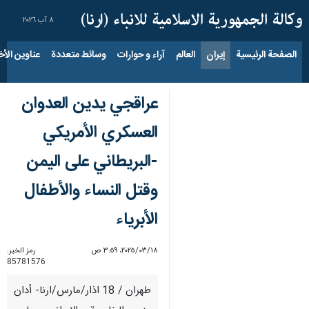
٨ آب ٢٠٢٦
الصفحة الرئيسية
إيران
العالم
آراء و حوارات
وسائط متعددة
عناوين الأخب
عراقجي يدين العدوان
العسكري الأمريكي
-البريطاني على اليمن
وقتل النساء والأطفال
الأبرياء
١٨‏/٠٣‏/٢٠٢٥، ٣:٥٩ ص
رمز الخبر:
85781576
طهران / 18 اذار/مارس/ارنا- أدان