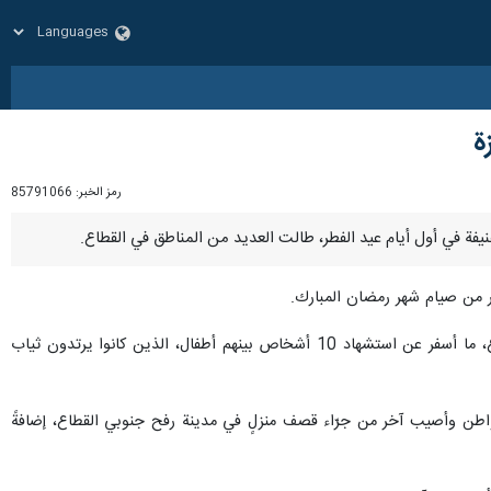
رمز الخبر:
85791066
 من صيام شهر رمضان المبارك.
وقالت مصادر إنّ القصف الصهيوني استهدف خيمة تؤوي نازحين في منطقة المحررات غربي خان يونس جنوبي القطاع، ما أسفر عن استشهاد 10 أشخاص بينهم أطفال، الذين كانوا يرتدون ثياب
طن وأصيب آخر من جرّاء قصف منزلٍ في مدينة رفح جنوبي القطاع، إضافةً