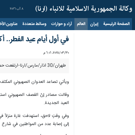
٨ آب ٢٠٢٦
الصفحة الرئيسية
إيران
العالم
آراء و حوارات
وسائط متعددة
عناوين الأخب
في أول أيام عيد الفطر.. أكثر من 43 شهيداً في غارات للاحتل
٣٠‏/٠٣‏/٢٠٢٥، ٦:٠٦ م
طهران/30 اذار/مارس/ارنا-ارتفعت حصيلة الشهداء في قطاع غزة، اليوم الأحد، إلى أكثر من 22، بعد غاراتٍ صهيونية عنيفة في أول أيام عيد الفطر، طالت العديد من المناطق في القطاع.
ويأتي تصاعد العدوان الصهيوني المكثف
العيد الجديدة.
وفي وقتٍ لاحق، استهدفت غارة منزلاً 
إلى إصابة عدد من المواطنين في شارع ع