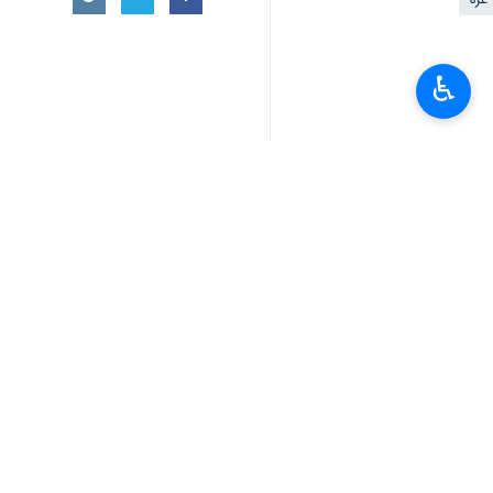
غزة
♿︎
تعليقك