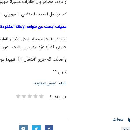
وأفادت مصادر بأنّ طائرات مسيرة صهيوني
كما تواصل القصف المدفعي الصهيوني الذ
عمليات البحث عن طواقم الإغاثة المفقودة
بدورها، قالت جمعية الهلال الأحمر الفل
جنوبي قطاع غزّة، يقومون بالبحث عن الط
وأضافت أنّه جرى "انتشال 11 شهيداًَ من بينهم 6 مسعفين من طواقمنا و4 من طواقم الدفاع المدني وموظف يتبع لوكالة الأمم المتحدة ولا زالت الجهود جارية للبحث عن جثامين أخرى".
إنتهى **
العالم
محور المقاومة
٠ Persons
سمات