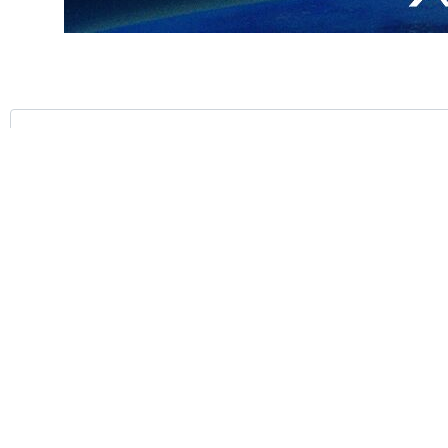
صال هاتفي أجراه معه عصر اليوم (الاثنين)، معربا عن أمله في أن تعم بركات
قضايا الإقليمية، وأضاف: "آمل أن نتمكن من تعزيز مشاعر الأخوة والصداقة
ه أن ينعم هذا العيد بالسلام والأمن والتوفيق على كل الدول الإسلامية وكل
احمد قزوینی حائری