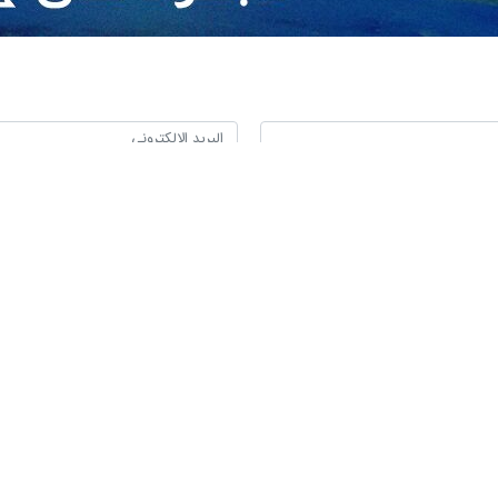
لرئيس بزشكيان هنأ السيسي والشعب المصري بمناسبة عيد الفطر المبارك، خلال ات
ها الأمة ذات الحضارة العريقة والرائعة.
انية للرئيس المصري تجاه الشعب الفلسطيني المظلوم وشعب غزة وكذلك تجاه ال
ذ عبر الوحدة والتماسك مواقف أكثر فاعلية ضد الظلم والجور".
سي نظيره الإيراني في هذا الاتصال الهاتفي بحلول عيد الفطر وقال: "أسأل الل
الجريمة والقتل في أسرع وقت ممكن في كل مكان بالعالم".