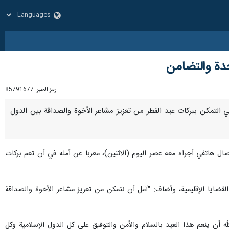
حدة والتضامن
رمز الخبر:
85791677