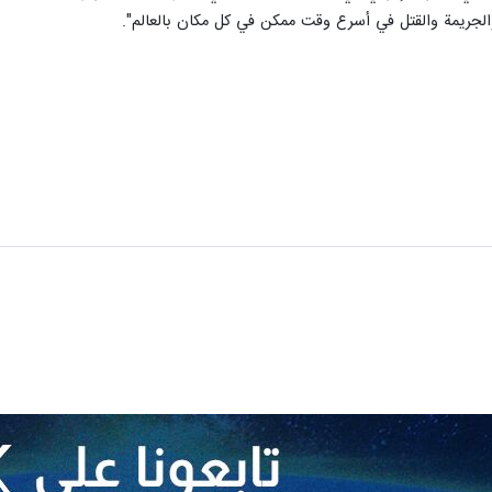
 أعرب الرئيس الإيراني مسعود بزشكيان في اتصال هاتفي مع نظيره المصري: الأم
حدة والتضامن مواقف أكثر فاعلية ضد الظلم والجور".