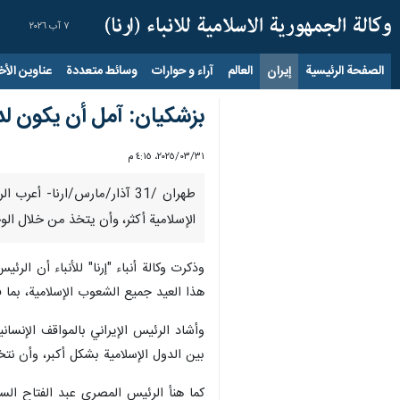
٧ آب ٢٠٢٦
الصفحة الرئيسية
إيران
العالم
آراء و حوارات
وسائط متعددة
عناوين الأخب
بزشكيان: آمل أن يكون لدي
٣١‏/٠٣‏/٢٠٢٥، ٤:١٥ م