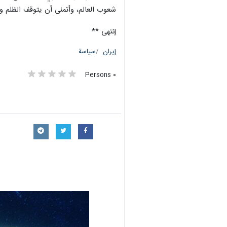
طهران /31 آذار/مارس/ارنا-
الإسلامية أكثر، وأن يتخذ من خلال الو