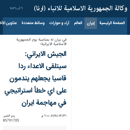
٦ آب ٢٠٢٦
الصفحة الرئيسية
إيران
العالم
آراء و حوارات
وسائط متعددة
عناوين الأخب
في بيان له بمناسبة يوم الجمهورية
الاسلامية الايرانية؛
الجيش الايراني:
سيتلقى الاعداء ردا
قاسيا يجعلهم يندمون
على اي خطأ استراتيجي
في مهاجمة ايران
٣١‏/٠٣‏/٢٠٢٥، ٦:٠٠ م
رمز الخبر:
85791705