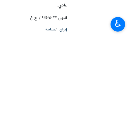
طهران / 12 نيسان/ أبريل/ 
♿︎
المحادثات غير المباشرة وكانت هذه المح
وأوضح عراقجي، في تصريح متفز من مسقط 
بفضل جهود السيد بوسعيدي، وزير خارجية عمان، الذي كان يتنقل 
وأضاف : يبدو أنه كان اجتماعا بناء باع
التوصل إلى اتفاق يكون مرضيا للطرفين و
وعن الموعد المحدد لعقد الجولة الثانية 
لنجتمع يوم السبت، للدخول في الإطار ال
وتابع : من المؤكد، لا نحن ولا الطرف 
الجانبين إنهما يرغبان في التوصل إلى ا
واستطرد قائلا : لقد بذل الطرف المقاب