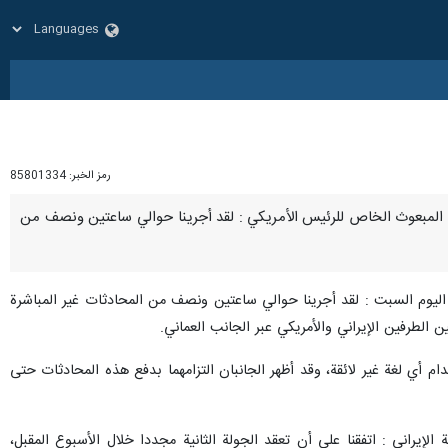
رمز الخبر:
85801334