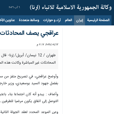
٦ آب ٢٠٢٦
الصفحة الرئيسية
إيران
العالم
آراء و حوارات
وسائط متعددة
عناوين الأخب
عراقجي يصف المحادثات غير
١٢‏/٠٤‏/٢٠٢٥، ٧:١٧ م