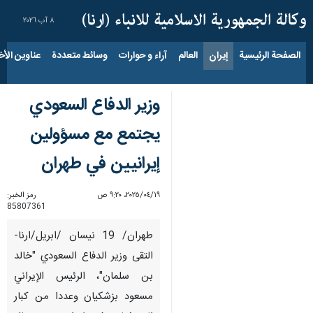
٨ آب ٢٠٢٦
الصفحة الرئيسية
إيران
العالم
آراء و حوارات
وسائط متعددة
عناوين الأخب
وزير الدفاع السعودي
يجتمع مع مسؤولين
إيرانيين في طهران
١٩‏/٠٤‏/٢٠٢٥، ٩:٢٠ ص
رمز الخبر:
85807361
طهران/ 19 نيسان /ابريل/ارنا-
التقى وزير الدفاع السعودي "خالد
بن سلمان"، الرئيس الإيراني
مسعود بزشکیان وعددا من كبار