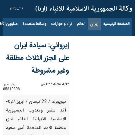
٨ آب ٢٠٢٦
الصفحة الرئيسية
إيران
العالم
آراء و حوارات
وسائط متعددة
عناوين الأخب
إيرواني: سيادة ايران
على الجزر الثلاث مطلقة
وغير مشروطة
٢٢‏/٠٤‏/٢٠٢٥، ٢:٣٢ ص
رمز الخبر:
85810398
نيويورك / 22 نيسان / ابريل/ارنا-
أكد سفير ومندوب الجمهورية
الاسلامية الايرانية الدائم لدى
منظمة الامم المتحدة أمير سعيد