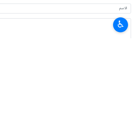
♿︎
أحدث الأخبار
الرئيس بزشكيان يلتقي قائد الثورة الإسلامية
٢٠٢٦-٠٨-٠٩ ١٤:٣٤
وزير الداخلية: المساس بالوحدة الوطنية خطيئة لا تُغتفر
٢٠٢٦-٠٨-٠٩ ١٤:١٥