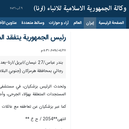
٩ آب ٢٠٢٦
الصفحة الرئيسية
إيران
العالم
آراء و حوارات
وسائط متعددة
عناوين الأخب
رئیس الجمهوریة یتفقد ال
٢٧‏/٠٤‏/٢٠٢٥، ٥:٣١ م
بندر عباس/27 نیسان/ابر
رجائي بمحافظة هرمزكان (جنوبي البلاد)
وتحدث الرئيس بزشکیان، في مستشفى خات
المستجدات المتعلقة بهؤلاء الجرحى، وأصدر
كما عبر بزشکیان عن تعاطفه مع عائلات ال
انتهی**2054 / ح ع **