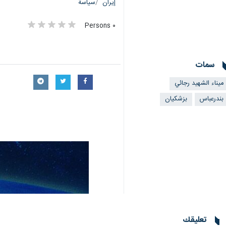
إيران
سياسة
٠ Persons
سمات
ميناء الشهيد رجائي
بندرعباس
بزشكيان
تعليقك