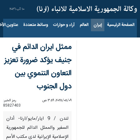
١٠ آب ٢٠٢٦
الصفحة الرئيسية
إيران
العالم
آراء و حوارات
وسائط متعددة
عناوين الأخب
ممثل ايران الدائم في
جنيف يؤكد ضرورة تعزيز
التعاون التنموي بين
دول الجنوب
٠٩‏/٠٥‏/٢٠٢٥، ٣:٥٩ ص
رمز الخبر:
85827403
لندن / 9 ايار/مايو/ارنا- أدان
السفير والممثل الدائم للجمهورية
الإسلامية الإيرانية لدى مكتب الأمم