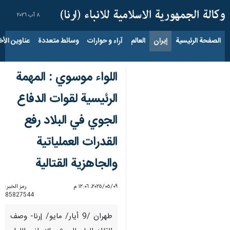
٨ آب ٢٠٢٦
الصفحة الرئيسية
إيران
العالم
آراء و حوارات
وسائط متعددة
عناوين الأخب
اللواء موسوي : المهمة
الرئيسية لقوات الدفاع
الجوي في البلاد رفع
القدرات العملياتية
والجاهزية القتالية
٠٩‏/٠٥‏/٢٠٢٥، ١٢:٠٦ م
رمز الخبر:
85827544
طهران /9 أيار/ مايو/ إرنا- وصف