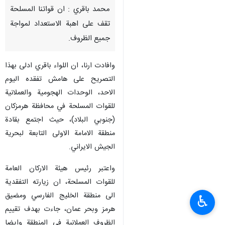
محمد باقري : ان قواتنا المسلحة
تقف على اهبة الاستعداد لمواجة
جميع الظروف.
وافادت ارنا، ان اللواء باقري ادلى بهذا
التصريح على هامش تفقده اليوم
الاحد، الوحدات الهجومية والعملانية
للقوات المسلحة في محافظة هرمزكان
(جنوبي البلاد)، حيث اجتمع بقادة
منطقة الامامة الاولى التابعة لبحرية
الجيش الايراني.
واعتبر رئيس هيئة الاركان العامة
للقوات المسلحة، ان زيارته التفقدية
الى منطقة الخليج الفارسي ومضيق
♿︎
هرمز وبحر عمان، جاءت بهدف تقييم
الظروف العملانية في المنطقة وايضا