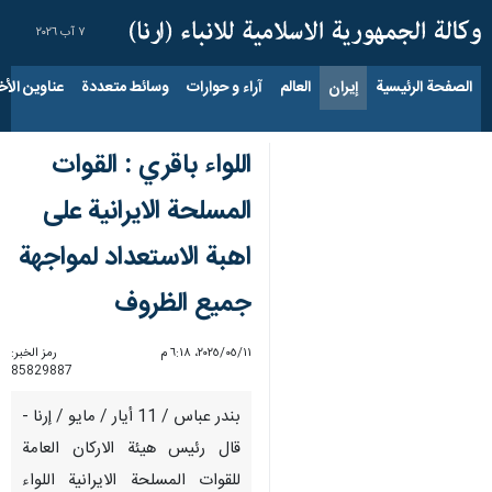
٧ آب ٢٠٢٦
الصفحة الرئيسية
إيران
العالم
آراء و حوارات
وسائط متعددة
عناوين الأخب
اللواء باقري : القوات
المسلحة الايرانية على
اهبة الاستعداد لمواجهة
جميع الظروف
١١‏/٠٥‏/٢٠٢٥، ٦:١٨ م
رمز الخبر:
85829887
بندر عباس / 11 أيار / مايو / إرنا -
قال رئيس هيئة الاركان العامة
للقوات المسلحة الايرانية اللواء