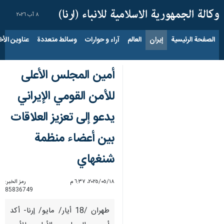
٨ آب ٢٠٢٦
الصفحة الرئيسية
إيران
العالم
آراء و حوارات
وسائط متعددة
عناوين الأخب
أمين المجلس الأعلى
للأمن القومي الإيراني
يدعو إلى تعزيز العلاقات
بين أعضاء منظمة
شنغهاي
١٨‏/٠٥‏/٢٠٢٥، ٦:٣٧ م
رمز الخبر:
85836749
طهران /18 أيار/ مايو/ إرنا- أكد