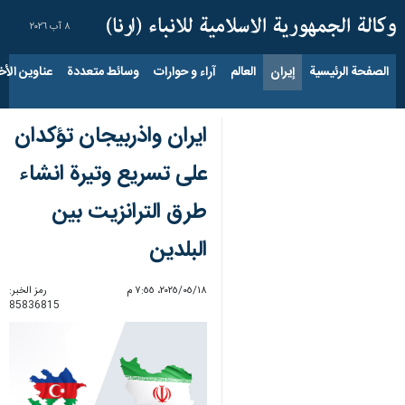
٨ آب ٢٠٢٦
الصفحة الرئيسية
إيران
العالم
آراء و حوارات
وسائط متعددة
عناوين الأخب
ايران واذربيجان تؤكدان
على تسريع وتيرة انشاء
طرق الترانزيت بين
البلدين
١٨‏/٠٥‏/٢٠٢٥، ٧:٥٥ م
رمز الخبر:
85836815