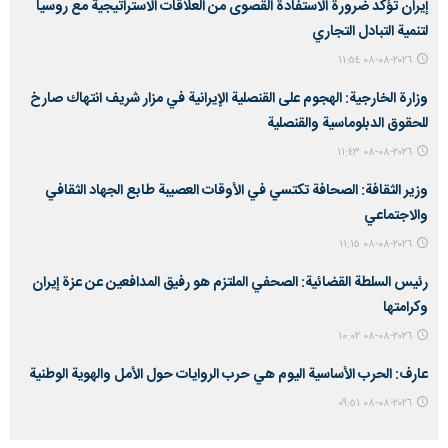
إيران تؤكد ضرورة الاستفادة القصوى من العلاقات الاستراتيجية مع روسيا
لتنمية التبادل التجاري
٢٠٢٦-٠٨-٠٨ ١١:٥٤
وزارة الخارجية: الهجوم على القنصلية الإيرانية في مزار شريف انتهاك صارخ
للحقوق الدبلوماسية والقنصلية
٢٠٢٦-٠٨-٠٨ ١١:٤٣
وزير الثقافة: الصحافة تكتسي في الأوقات العصيبة طابع الجهاد الثقافي
والاجتماعي
٢٠٢٦-٠٨-٠٨ ١١:١٥
رئيس السلطة القضائية: الصحفي الملتزم هو رفيق المدافعين عن عزة إيران
وكرامتها
٢٠٢٦-٠٨-٠٨ ١٠:٠٢
عارف: الحرب الأساسية اليوم هي حرب الروايات حول الأمل والهوية الوطنية
٢٠٢٦-٠٨-٠٨ ٠٩:٥١