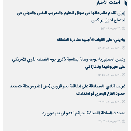
أحدث الأخبار
إيران تقدم مقترحاتها في مجال التعليم والتدريب التقني والمهني في
اجتماع لدول بريكس
٢٠٢٦-٠٨-٠٨ ١٤:١١
ولايتي: على القوات الأجنبية مغادرة المنطقة
٢٠٢٦-٠٨-٠٨ ١٣:٤٣
رئیس الجمهوریة يوجه رسالة بمناسبة ذكرى يوم القصف الذري الأمريكي
على هيروشيما وناغازاكي
٢٠٢٦-٠٨-٠٨ ١٣:٢٨
غريب آبادي: المصادقة على اتفاقية بحر قزوين (خزر) غير مرتبطة بتحديد
حدود القاع البحري أو امتداداته
٢٠٢٦-٠٨-٠٨ ١٣:٢٦
متحدث السلطة القضائية: جرائم العدو لن تمر دون رد
٢٠٢٦-٠٨-٠٨ ١٢:٣٦