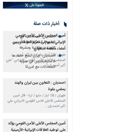
أمين المجلس الأعلى للأمن
القومي يؤكد على توطيد
أخبار ذات صلة
العلاقات الإيرانية-الأرمينية بدون
قيود
أمين المجلس الأعلى للأمن القومي
احمديان: المحادثات في
الإيراني يدعو إلى تعزيز العلاقات بين
الظروف المتكافئة وبمنأى عن
التهديد، عقلانية ومشرفة
أعضاء منظمة شنغهاي
طهران /18 أيار/ مايو/ إرنا- أكد أمين
احمديان: ايران تضع حلفاءها
المجلس الأعلى للأمن القومي الإيراني "علي
الاستراتيجيين في صورة
أكبر أحمديان"،…
المحادثات مع امريكا
احمديان : التعاون بين ايران والهند
يمضي بقوة
طهران / 18 ايار / مايو / ارنا - قال امين
المجلس الاعلى للامن القومي الايراني علي
اكبر احمديان…
أمين المجلس الأعلى للأمن القومي يؤكد
على توطيد العلاقات الإيرانية-الأرمينية