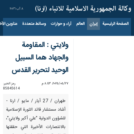
٨ آب ٢٠٢٦
الصفحة الرئيسية
إيران
العالم
آراء و حوارات
وسائط متعددة
عناوين الأخب
ولايتي : المقاومة
والجهاد هما السبيل
الوحيد لتحرير القدس
٢٧‏/٠٥‏/٢٠٢٥، ٨:٤٣ م
رمز الخبر:
85845614
طهران / 27 أیار / مایو / ارنا -
أشاد مستشار قائد الثورة الإسلامية
للشؤون الدولية "علي أكبر ولايتي"،
بالانتصارات الأخيرة التي حققتها