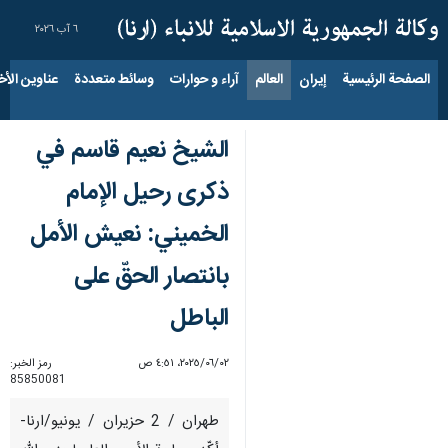
٦ آب ٢٠٢٦
الصفحة الرئيسية
إيران
العالم
آراء و حوارات
وسائط متعددة
عناوين الأخب
الشيخ نعيم قاسم في
ذكرى رحيل الإمام
الخميني: نعيش الأمل
بانتصار الحقّ على
الباطل
٠٢‏/٠٦‏/٢٠٢٥، ٤:٥١ ص
رمز الخبر:
85850081
طهران / 2 حزيران / يونيو/ارنا-