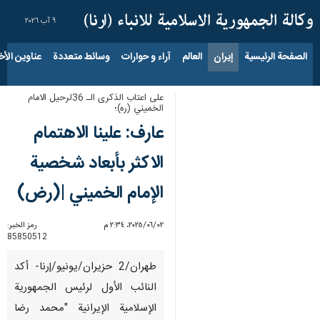
٩ آب ٢٠٢٦
الصفحة الرئيسية
إيران
العالم
آراء و حوارات
وسائط متعددة
عناوين الأخب
على اعتاب الذكرى الـ 36لرحيل الامام
الخميني (ره)؛
عارف: علينا الاهتمام
الاکثر بأبعاد شخصية
الإمام الخميني |(رض)
٠٢‏/٠٦‏/٢٠٢٥، ٢:٣٤ م
رمز الخبر:
85850512
طهران/2 حزيران/يونيو/إرنا- أكد
النائب الأول لرئيس الجمهورية
الإسلامية الإيرانية "محمد رضا