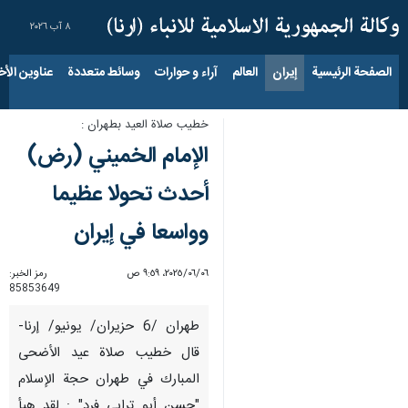
٨ آب ٢٠٢٦
الصفحة الرئيسية
إيران
العالم
آراء و حوارات
وسائط متعددة
عناوين الأخب
خطيب صلاة العيد بطهران :
الإمام الخميني (رض)
أحدث تحولا عظيما
وواسعا في إيران
٠٦‏/٠٦‏/٢٠٢٥، ٩:٥٩ ص
رمز الخبر:
85853649
طهران /6 حزيران/ يونيو/ إرنا-
قال خطيب صلاة عيد الأضحى
المبارك في طهران حجة الإسلام
"حسن أبو ترابي فرد" : لقد هيأ