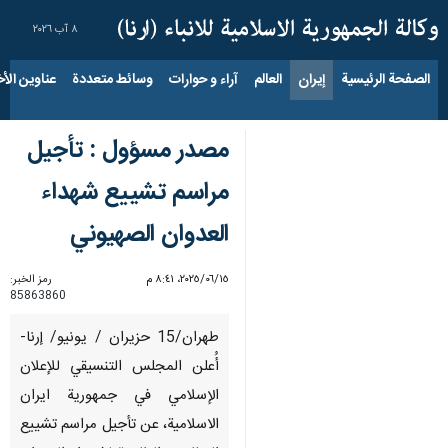
٨ آب ٢٠٢٦
الصفحة الرئيسية
إيران
العالم
آراء و حوارات
وسائط متعددة
عناوين الأخب
مصدر مسؤول : تأجيل
مراسم تشييع شهداء
العدوان الصهيوني
١٥‏/٠٦‏/٢٠٢٥، ٨:٤١ م
رمز الخبر:
85863860
طهران/15 حزيران / يونيو/ إرنا-
أُعلن المجلس التنسيقي للإعلان
الإسلامي في جمهورية ايران
الاسلامية، عن تأجيل مراسم تشييع