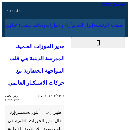
٩ آب ٢٠٢٦
الصفحة الرئيسية
إيران
العالم
آراء و حوارات
وسائط متعددة
عناوين الأخب
مدير الحوزات العلمية:
المدرسة الدينية هي
قلب المواجهة الحضارية
مع حركات الاستكبار
العالمي
٠١‏/٠٩‏/٢٠٢٥، ٥:٠٢ م
رمز الخبر:
85928432
طهران/1 أيلول/سبتمبر/إرنا- قال