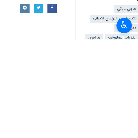
حاجي بابائي
نائب رئيس البرلمان الايراني
♿︎
عمل عدواني
القدرات الصاروخية
رد اقوى
تعليقك