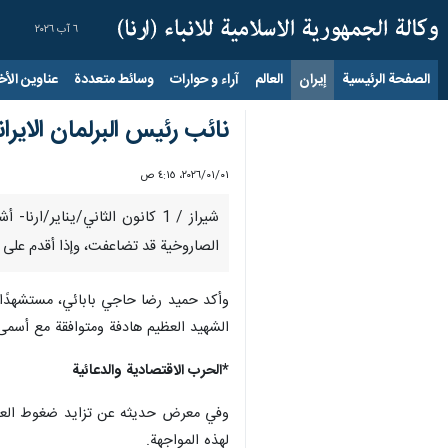
٦ آب ٢٠٢٦
الصفحة الرئيسية
إيران
العالم
آراء و حوارات
وسائط متعددة
عناوين الأخب
نائب رئيس البرلمان الاير
٠١‏/٠١‏/٢٠٢٦، ٤:١٥ ص
شيراز / 1 كانون الثاني/يناي
الصاروخية قد تضاعفت، وإذا أقدم على 
وأكد حميد رضا حاجي بابائي، مستشهدًا 
الشهيد العظيم هادفة ومتوافقة مع أسمى
*الحرب الاقتصادية والدعائية
وفي معرض حديثه عن تزايد ضغوط العدو نت
لهذه المواجهة.