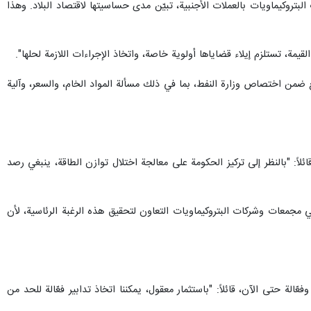
 البتروكيماويات بالعملات الأجنبية، تبيّن مدى حساسيتها لاقتصاد البلاد. وهذا
ة، تستلزم إيلاء قضاياها أولوية خاصة، واتخاذ الإجراءات اللازمة لحلها".
 ضمن اختصاص وزارة النفط، بما في ذلك مسألة المواد الخام، والسعر، وآلية
اً: "بالنظر إلى تركيز الحكومة على معالجة اختلال توازن الطاقة، ينبغي رصد
ي مجمعات وشركات البتروكيماويات التعاون لتحقيق هذه الرغبة الرئاسية، لأن
لة حتى الآن، قائلاً: "باستثمار معقول، يمكننا اتخاذ تدابير فعّالة للحد من