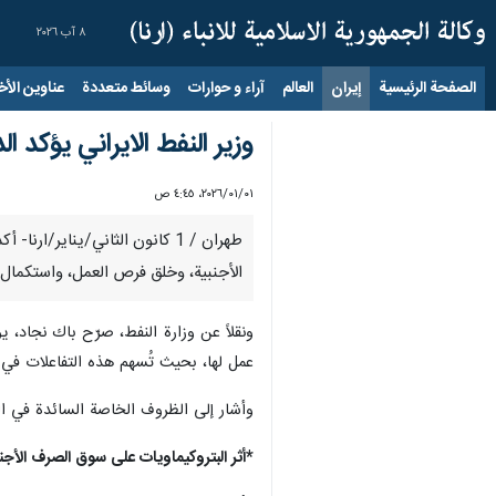
٨ آب ٢٠٢٦
الصفحة الرئيسية
إيران
العالم
آراء و حوارات
وسائط متعددة
عناوين الأخب
وزير النفط الايراني يؤكد ا
٠١‏/٠١‏/٢٠٢٦، ٤:٤٥ ص
طهران / 1 كانون الثاني/يناير/
الأجنبية، وخلق فرص العمل، واستكمال
ونقلاً عن وزارة النفط، صرّح باك نجاد، 
عمل لها، بحيث تُسهم هذه التفاعلات في 
وأشار إلى الظروف الخاصة السائدة في البل
*أثر البتروكيماويات على سوق الصرف الأجن