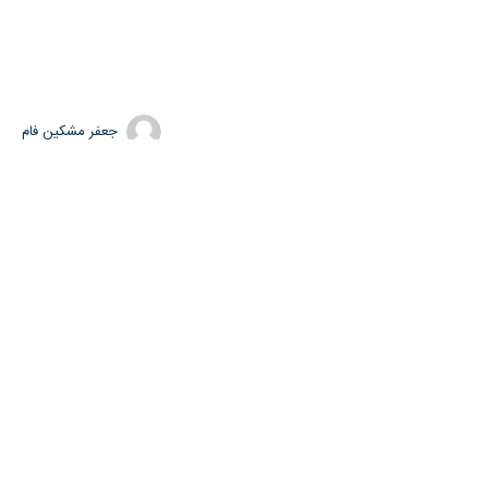
جعفر مشکین فام