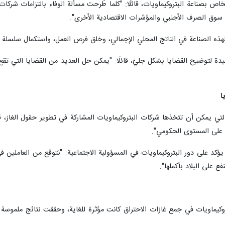
لخاص بصناعة البتروكيماويات، قائلًا: "كلما طُرحت مسألة الوفاء بالتزامات شركات
في سوق الصرف الأجنبي والمؤشرات الاقتصادية الأخرى".
ذه الصناعة في الناتج المحلي الإجمالي، وخلق فرص العمل، واستكمال سلسلة القيم
دة لتوضيح القضايا بشكل جليّ، قائلًا: "يمكن حل العديد من القضايا التي تقع
ا
تي يمكن أن تتخذها شركات البتروكيماويات المشاركة في تطوير حقول الغاز، قائل
 على المستوى الحكومي".
ؤكد على دور البتروكيماويات في المسؤولية الاجتماعية: "نتوقع من العاملين ف
 على البلاد بأكملها".
كيماويات في جمع غازات الاحتراق كانت مؤثرة للغاية، وحققت نتائج ملموسة وفعّا