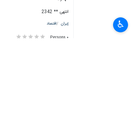
انتهى ** 2342
♿︎
إيران
اقتصاد
٠ Persons
سمات
صناعة البتروكيمياويات
اقتصاد البلاد
وزير النفط الايراني