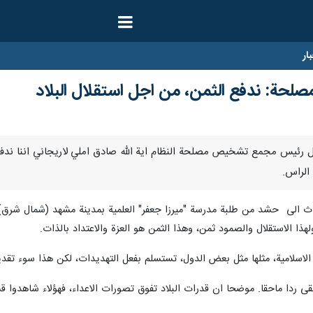
ار
ة: ندفع الثمن، من اجل استقلال البلاد
ارنا – قال رئيس مجمع تشخيص مصلحة النظام اية الله صادق املي لاريجاني اننا 
 الراس.
دث الى حشد من طلبة مدرسة "ميرزا جعفر" العلمية بمدينة مشهد (شمال شرق) ا
ولهذا الاستقلال والصمود ثمن، وهذا الثمن هو العزة والاعتداد بالذات.
لاسلامية، مثلها مثل بعض الدول، تستسلم بفعل التهديدات، لكن هذا سوء تقدي
قى ردا ماحقا. موضحا ان قدرات البلاد تفوق تصورات الاعداء، فهؤلاء شاهدوا قسم