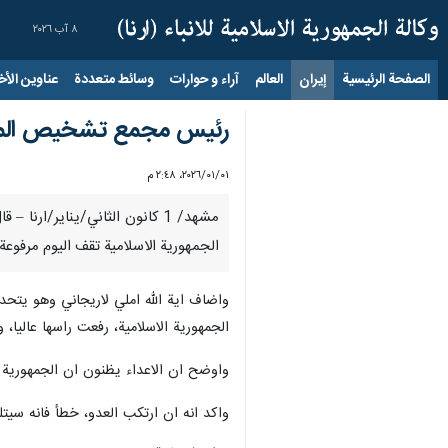
٨ آب ٢٠٢٦
الصفحة الرئيسية
إيران
العالم
آراء و حوارات
وسائط متعددة
عناوين الأخب
رئيس مجمع تشخيص المصلح
٠١‏/٠١‏/٢٠٢٦، ٢:٤٨ م
مشهد/ 1 كانون الثاني/يناير/
الجمهورية الاسلامية تقف اليوم مرفوعة
واضاف اية الله املي لاريجاني وهو يتح
الجمهورية الاسلامية، رفعت راسها عاليا، 
واوضح ان الاعداء يظنون ان الجمهورية ا
واكد انه ان ارتكب العدو، خطأ فانه سيتل