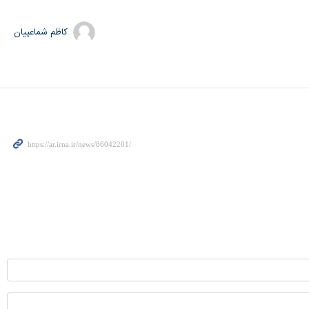
کاظم شماعییان