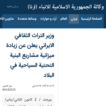
١٠ آب ٢٠٢٦
الصفحة الرئيسية
إيران
العالم
آراء و حوارات
وسائط متعددة
عناوين الأخب
وزير التراث الثقافي
الايراني يعلن عن زيادة
ميزانية مشاريع البنية
التحتية السياحية في
البلاد
٠٢‏/٠١‏/٢٠٢٦، ٥:٢٧ ص
رمز الخبر:
86042529
بيرجند / 2 كانون الثاني/يناير/