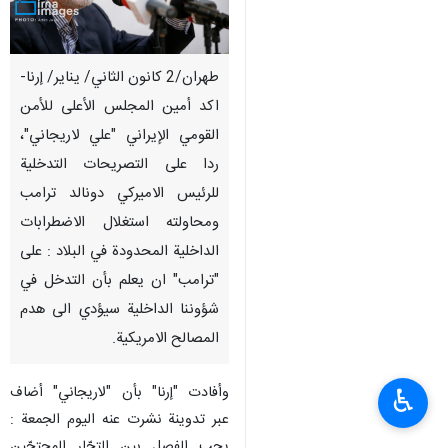
طهران/2 كانون الثاني/ يناير/ إرنا-
اكد أمين المجلس الأعلى للأمن
القومي الإيراني "علي لاريجاني"،
ردا على التصريحات التدخلية
للرئيس الاميركي دونالد ترامب
ومحاولته استغلال الاضطرابات
الداخلية المحدودة في البلاد : على
"ترامب" ان يعلم بأن التدخل في
شؤوننا الداخلية سيؤدي الى هدم
المصالح الامريكية.
وأفادت "إرنا" بأن "لاريجاني" أضاف
♿︎
عبر تدوينة نشرت عنه اليوم الجمعة :
يجب الفصل بين التجّار المحتجّين