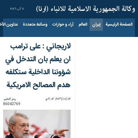
٧ آب ٢٠٢٦
الصفحة الرئيسية
إيران
العالم
آراء و حوارات
وسائط متعددة
عناوين الأخب
لاریجاني : على ترامب
ان يعلم بان التدخل في
شؤوننا الداخلية ستكلفه
هدم المصالح الامريكية
٠٢‏/٠١‏/٢٠٢٦، ٢:٠٢ م
رمز الخبر:
86042769