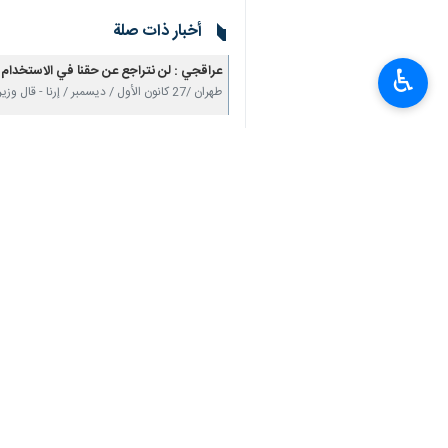
طهران/4 كانون الثاني/يناير/ار
♿︎
التوطید والتطوير المستمر للعلاقات الش
والتقى عراقجي اليوم الأحد، سفير الجمهور
وأکد عراقجي خلال الاجتماع في إشارته 
الشاملة مع جمهورية أذربيجان وتوسيع نطا
من جانبه قدم السفير "دمیر جي لو" خلال ال
انتهی**3280
إيران
سياسة
٠ Persons