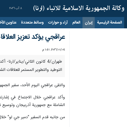
٨ آب ٢٠٢٦
الصفحة الرئيسية
إيران
العالم
آراء و حوارات
وسائط متعددة
عناوين الأخب
عراقجي يؤكد تعزیز العلاق
٠٤‏/٠١‏/٢٠٢٦، ١:٥١ م