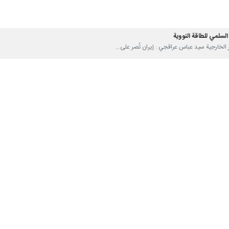
نا- أكد وزير الخارجية الإيراني، "عباس عراقجي"، خلال لقائه السفير الإيراني ل
املة مع جمهورية أذربيجان..
ية الإسلامية الإیرانیة لدى جمهورية أذربيجان.
إلی اجتماعاته البناءة مع كبار المسؤولين في جمهورية أذربيجان، علی التق
ق المشاورات في المجالات الاقتصادية والسياسية والثقافية والإنسانية والتران
اجتماع، تقريراً شاملاً عن آخر مستجدات العلاقات الثنائية، في أعقاب الزيارة ال