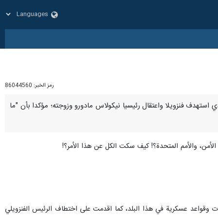
رمز الخبر:
86044560
الذي استهدف فنزويلا واعتقال رئيسيا نيكولاس مادورو وزوجته؛ مؤكدا بأن "ما
أمن، والأمم المتحدة؟! كيف سكت الكل عن هذا الأمر؟!
رات وقواعد عسكرية في هذا البلد، كما اقدمت على اختطاف الرئيس الفنزويلي