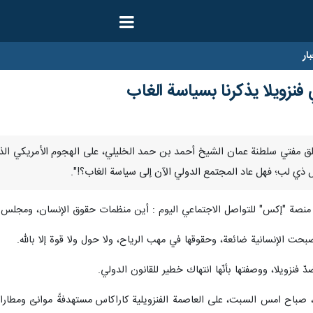
ار
نزويلا يذكرنا بسياسة الغاب
/ إرنا- علق مفتي سلطنة عمان الشيخ أحمد بن حمد الخليلي، على الهجوم الأمريكي 
ل ذي لب؛ فهل عاد المجتمع الدولي الآن إلى سياسة الغاب؟!".
نصة "إكس" للتواصل الاجتماعي اليوم : أين منظمات حقوق الإنسان، ومجلس ال
بحت الإنسانية ضائعة، وحقوقها في مهب الرياح، ولا حول ولا قوة إلا بالله.
ّ فنزويلا، ووصفتها بأنّها انتهاك خطير للقانون الدولي.
ناً، صباح امس السبت، على العاصمة الفنزويلية كاراكاس مستهدفةً موانئ ومطا