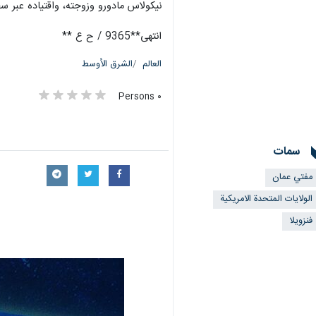
نيكولاس مادورو وزوجته، واقتياده عبر سف
انتهى**9365 / ح ع **
العالم
الشرق الأوسط
٠ Persons
سمات
مفتي عمان
الولايات المتحدة الامریکیة
فنزويلا