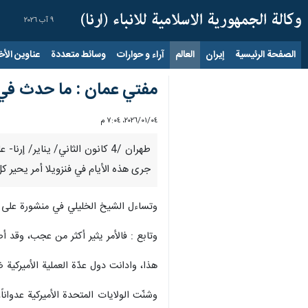
٩ آب ٢٠٢٦
الصفحة الرئيسية
إيران
العالم
آراء و حوارات
وسائط متعددة
عناوين الأخب
مفتي عمان : ما حدث في ف
٠٤‏/٠١‏/٢٠٢٦، ٧:٠٤ م
طهران /4 كانون الثاني/ يناير
جرى هذه الأيام في فنزويلا أمر يحير ك
وتساءل الشيخ الخليلي في منشورة على م
وتابع : فالأمر يثير أكثر من عجب، وقد أص
هذا، وادانت دول عدّة العملية الأميركية ضد
وشنّت الولايات المتحدة الأميركية عدوا