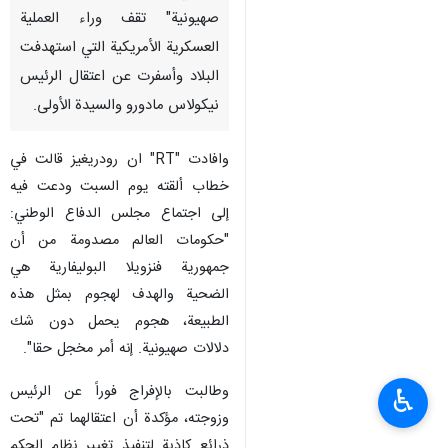
صهيونية" تقف وراء العملية
العسكرية الأمريكية التي استهدفت
البلاد وأسفرت عن اعتقال الرئيس
نيكولاس مادورو والسيدة الأولى.
وافادت "RT" ان رودريغيز قالت في
خطاب ألقته يوم السبت ودعت فيه
إلى اجتماع مجلس الدفاع الوطني:
"حكومات العالم مصدومة من أن
جمهورية فنزويلا البوليفارية هي
الضحية والهدف لهجوم بمثل هذه
الطبيعة، هجوم يحمل دون شك
دلالات صهيونية. إنه أمر مخجل حقا".
وطالبت بالإفراج فوراً عن الرئيس
♿︎
وزوجته، مؤكدة أن اعتقالهما تم "تحت
ذرائع كاذبة لتنفيذ تغيير نظام الحكم