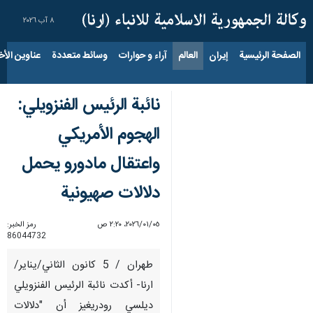
٨ آب ٢٠٢٦
الصفحة الرئيسية
إيران
العالم
آراء و حوارات
وسائط متعددة
عناوين الأخب
نائبة الرئيس الفنزويلي:
الهجوم الأمريكي
واعتقال مادورو يحمل
دلالات صهيونية
٠٥‏/٠١‏/٢٠٢٦، ٢:٢٠ ص
رمز الخبر:
86044732
طهران / 5 كانون الثاني/يناير/
ارنا- أكدت نائبة الرئيس الفنزويلي
ديلسي رودريغيز أن "دلالات