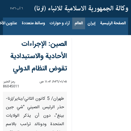
٦ آب ٢٠٢٦
الصفحة الرئيسية
إيران
العالم
آراء و حوارات
وسائط متعددة
عناوين الأخب
الصين: الإجراءات
الأحادية والاستبدادية
تقوض النظام الدولي
٠٥‏/٠١‏/٢٠٢٦، ١١:٠٢ ص
رمز الخبر:
86045011
طهران/ 5 كانون الثاني/يناير/إرنا-
حذر الرئيس الصيني "شي جين
بينغ"، دون أن يذكر الولايات
المتحدة ودونالد ترامب بالاسم